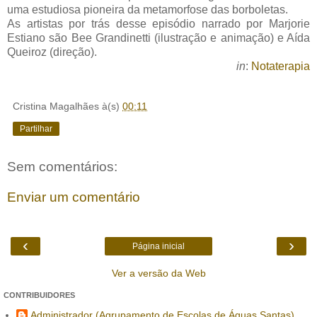
uma estudiosa pioneira da metamorfose das borboletas.
As artistas por trás desse episódio narrado por Marjorie
Estiano são Bee Grandinetti (ilustração e animação) e Aída
Queiroz (direção).
in
:
Notaterapia
Cristina Magalhães
à(s)
00:11
Partilhar
Sem comentários:
Enviar um comentário
‹
›
Página inicial
Ver a versão da Web
CONTRIBUIDORES
Administrador (Agrupamento de Escolas de Águas Santas)