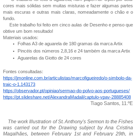
cores mais sólidas sem muitas misturas e fazer algumas partes
mais escuras e outras mais claras, nomeadamente o chão e o
fundo.
Este trabalho foi feito em cinco aulas de Desenho e penso que
obtive um bom resultado!
Materiais usados:
Folhas A3 de aguarela de 180 gramas da marca Artix 
Pincéis dos números 2,8,16 e 24 também da marca Artix
Aguarelas da Giotto de 24 cores
Fontes consultadas:
https://jmonline.com.br/articulistas/marcofigueiredo/o-simbolo-da-
traic-o-1.143173
https://observador.pt/opiniao/sermao-do-polvo-aos-portugueses/
https://pt.slideshare.net/AlexandraMadail/captulo-vpav-28885408
Tiago Santos, 11.ºE
The work Illustration of St. Anthony's Sermon to the Fishes
was carried out for the Drawing subject by Ana Cristina
Magalhães, between February 1st and February 29th, in