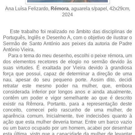
Ana Luísa Felizardo,
Rémora
, aguarela s/papel, 42x29cm,
2024
Este trabalho foi realizado no âmbito das disciplinas de
Português, Inglês e Desenho A, com o objetivo de ilustrar o
Sermão de Santo António aos peixes da autoria de Padre
António Vieira.
Para o tema do meu desenho, escolhi o peixe rémora, um
dos elementos recetores de elogio no sermão devido às
suas virtudes. É exaltada por Vieira devido à grandiosa
força que possui, capaz de determinar a direção de uma
nau, apesar do seu pequeno porte. Assim dito, decidi
retratar este mesmo poder na mulher, que, embora
considerada inferior por longos anos e ainda atualmente,
contém um poder e vigor semelhante ao que é descrito
existir na Rêmora. Portanto, para a representação deste
conceito, comecei pelo rascunho de uma mulher, de
aparência comum. Inicialmente, tive indecisões quanto à
ação que esta mulher deveria tomar. Entre um barco vazio
ou um barco ocupado por um homem, acabei por desenhar
esta última, visto que a capacidade da mulher de levantar