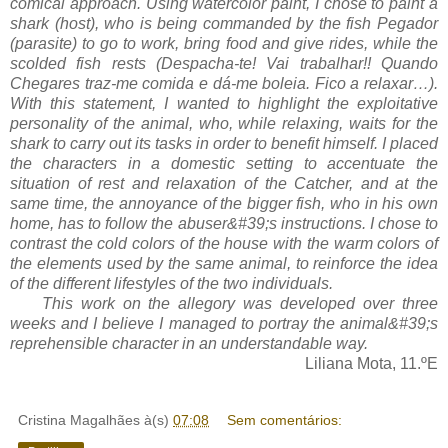
comical approach. Using watercolor paint, I chose to paint a
shark (host), who is being commanded by the fish Pegador
(parasite) to go to work, bring food and give rides, while the
scolded fish rests (Despacha-te! Vai trabalhar!! Quando
Chegares traz-me comida e dá-me boleia. Fico a relaxar…).
With this statement, I wanted to highlight the exploitative
personality of the animal, who, while relaxing, waits for the
shark to carry out its tasks in order to benefit himself. I placed
the characters in a domestic setting to accentuate the
situation of rest and relaxation of the Catcher, and at the
same time, the annoyance of the bigger fish, who in his own
home, has to follow the abuser&#39;s instructions. I chose to
contrast the cold colors of the house with the warm colors of
the elements used by the same animal, to reinforce the idea
of the different lifestyles of the two individuals.
This work on the allegory was developed over three
weeks and I believe I managed to portray the animal&#39;s
reprehensible character in an understandable way.
Liliana Mota, 11.ºE
Cristina Magalhães
à(s)
07:08
Sem comentários: