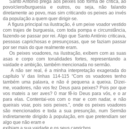
Santo António prega aos peixes sob forma de crítica, ao
povo/clero/burguesia e outros, ou seja, não falando
diretamente ao povo, mas sim criticando os peixes ao invés
da população a quem quer dirigir-se.
A figura principal na ilustração, é um peixe voador vestido
com trajes de burguesia, com toda pompa e circunstância,
fazendo-se passar por rei. Algo que Santo António criticava,
pessoas caprichosas e presunçosas, que se faziam passar
por ser mais do que realmente eram.
Os peixes voadores, na ilustração, exibem com as suas
asas e corpo com tonalidades fortes, representando a
vaidade e ambição, também mencionada no sermão.
A não ser real, é a minha interpretação exagerada do
capítulo V das linhas 114-115 “Com os voadores tenho
também uma palavra, e não é pequena a queixa. Dizei-
me, voadores, não vos fez Deus para peixes? Pois por que
vos mateis a ser aves? 0 mar fê-lo Deus para vós, e o ar
para elas. Contentai-vos com o mar e com nadar, e não
queirais voar, pois sois peixes.”, onde os peixes voadores
são mencionados e toda a sua presunção, num Sermão
indiretamente dirigido à população, em que pretendiam ser
algo que não eram e
exibiam a sua vaidade e os seus caprichos.