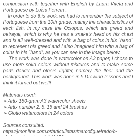
conjunction with together with English by Laura Vilela and
Portuguese by Luísa Ferreira.
In order to do this work, we had to remember the subject of
Portuguese from the 10th grade, mainly the characteristics of
each fish, in my case the Octopus, which are greed and
betrayal, which is why he has a snake's head on his chest
and is all well-dressed and with a bag of coins in his "hand"
to represent his greed and I also imagined him with a bag of
coins in his "hand”, as you can see in the image below.
The work was done in watercolor on A3 paper, I chose to
use more solid colors without mixtures and to make some
parts darker and others lighter, namely the floor and the
background. This work was done in 5 Drawing lessons and I
think it turned out well!
Materials used:
➢ Artix 180-gram A3 watercolor sheets
➢ Artix number 2, 8, 16 and 24 brushes
➢ Giotto watercolors in 24 colors
Sources consulted:
https://jmonline.com.br/articulistas/marcofigueiredo/o-