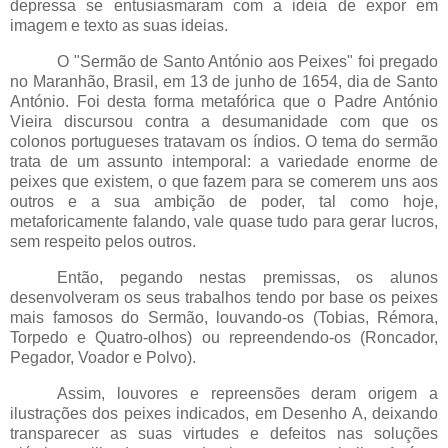
depressa se entusiasmaram com a ideia de expor em
imagem e texto as suas ideias.
O "Sermão de Santo António aos Peixes" foi pregado
no Maranhão, Brasil, em 13 de junho de 1654, dia de Santo
António. Foi desta forma metafórica que o Padre António
Vieira discursou contra a desumanidade com que os
colonos portugueses tratavam os índios. O tema do sermão
trata de um assunto intemporal: a variedade enorme de
peixes que existem, o que fazem para se comerem uns aos
outros e a sua ambição de poder, tal como hoje,
metaforicamente falando, vale quase tudo para gerar lucros,
sem respeito pelos outros.
Então, pegando nestas premissas, os alunos
desenvolveram os seus trabalhos tendo por base os peixes
mais famosos do Sermão, louvando-os (Tobias, Rémora,
Torpedo e Quatro-olhos) ou repreendendo-os (Roncador,
Pegador, Voador e Polvo).
Assim, louvores e repreensões deram origem a
ilustrações dos peixes indicados, em Desenho A, deixando
transparecer as suas virtudes e defeitos nas soluções