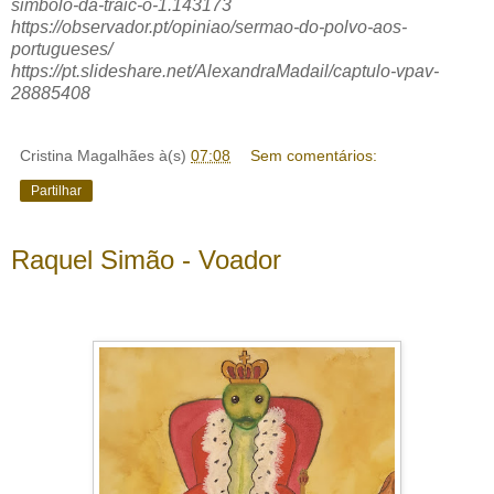
simbolo-da-traic-o-1.143173
https://observador.pt/opiniao/sermao-do-polvo-aos-
portugueses/
https://pt.slideshare.net/AlexandraMadail/captulo-vpav-
28885408
Cristina Magalhães
à(s)
07:08
Sem comentários:
Partilhar
Raquel Simão - Voador