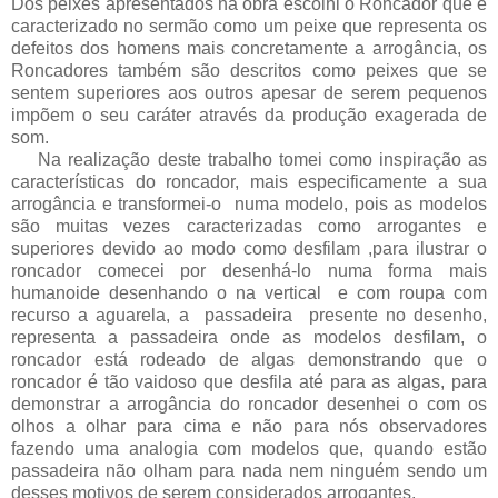
Dos peixes apresentados na obra escolhi o Roncador que é
caracterizado no sermão como um peixe que representa os
defeitos dos homens mais concretamente a arrogância, os
Roncadores também são descritos como peixes que se
sentem superiores aos outros apesar de serem pequenos
impõem o seu caráter através da produção exagerada de
som.
Na realização deste trabalho tomei como inspiração as
características do roncador, mais especificamente a sua
arrogância e transformei-o numa modelo, pois as modelos
são muitas vezes caracterizadas como arrogantes e
superiores devido ao modo como desfilam ,para ilustrar o
roncador comecei por desenhá-lo numa forma mais
humanoide desenhando o na vertical e com roupa com
recurso a aguarela, a passadeira presente no desenho,
representa a passadeira onde as modelos desfilam, o
roncador está rodeado de algas demonstrando que o
roncador é tão vaidoso que desfila até para as algas, para
demonstrar a arrogância do roncador desenhei o com os
olhos a olhar para cima e não para nós observadores
fazendo uma analogia com modelos que, quando estão
passadeira não olham para nada nem ninguém sendo um
desses motivos de serem considerados arrogantes.