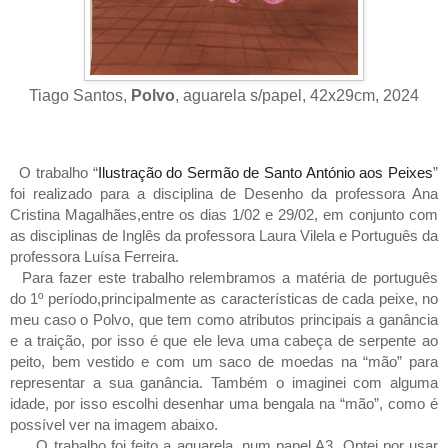
Tiago Santos,
Polvo
, aguarela s/papel, 42x29cm, 2024
O trabalho “
Ilustração do Sermão de Santo António aos Peixes
”
foi realizado para a disciplina de Desenho da professora Ana
Cristina Magalhães,entre os dias 1/02 e 29/02, em conjunto com
as disciplinas de Inglês da professora Laura Vilela e Português da
professora Luísa Ferreira.
Para fazer este trabalho relembramos a matéria de português
do 1º período,principalmente as características de cada peixe, no
meu caso o Polvo, que tem como atributos principais a ganância
e a traição, por isso é que ele leva uma cabeça de serpente ao
peito, bem vestido e com um saco de moedas na “mão” para
representar a sua ganância. Também o imaginei com alguma
idade, por isso escolhi desenhar uma bengala na “mão”, como é
possível ver na imagem abaixo.
O trabalho foi feito a aguarela, num papel A3. Optei por usar