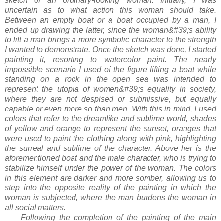
sketch of an ordinary-looking woman. Initially, I was
uncertain as to what action this woman should take.
Between an empty boat or a boat occupied by a man, I
ended up drawing the latter, since the woman&#39;s ability
to lift a man brings a more symbolic character to the strength
I wanted to demonstrate. Once the sketch was done, I started
painting it, resorting to watercolor paint. The nearly
impossible scenario I used of the figure lifting a boat while
standing on a rock in the open sea was intended to
represent the utopia of women&#39;s equality in society,
where they are not despised or submissive, but equally
capable or even more so than men. With this in mind, I used
colors that refer to the dreamlike and sublime world, shades
of yellow and orange to represent the sunset, oranges that
were used to paint the clothing along with pink, highlighting
the surreal and sublime of the character. Above her is the
aforementioned boat and the male character, who is trying to
stabilize himself under the power of the woman. The colors
in this element are darker and more somber, allowing us to
step into the opposite reality of the painting in which the
woman is subjected, where the man burdens the woman in
all social matters.
Following the completion of the painting of the main