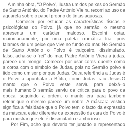
A minha obra, “O Polvo”, ilustra um dos peixes do Sermão
de Santo António, do Padre António Vieira, recorri ao uso de
aguarela sobre o papel próprio de tintas aquosas.
Comecei por estudar as características físicas e
psicológicas do Polvo, já que no sermão, o mesmo
apresenta um carácter maldoso. Escolhi optar,
maioritariamente, por uma paleta cromática fria, pois
falamos de um peixe que vive no fundo do mar. No Sermão
de Santo António o Polvo é traiçoeiro, dissimulado,
falso, acha-se o “rei” do mar, Padre António Viera a judas,
parece um monge. Comecei por usar cores quente como
a coroa com o símbolo de Judas, pois no Sermão polvo é
tido como um ser pior que Judas. Outra referência a Judas é
o Polvo a apunhalar a Bíblia, como Judas traiu Jesus.O
manto que o Polvo veste serviu para deixá-lo
mais humano.O sermão serviu de crítica para o povo da
época, seguindo a ordem, o manto era para também
referir que o mesmo parece um nobre. A máscara vestida
significa a falsidade que o Polvo tem, o facto da expressão
da máscara estar diferente da expressão da cara do Polvo é
para mostrar que ele é dissimulado e ambicioso.
Por Fim, acho que deveria ter juntado e representado