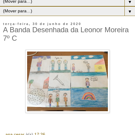
▼
▼
terça-feira, 30 de junho de 2020
A Banda Desenhada da Leonor Moreira
7º C
ana cesar
à(s)
17:26