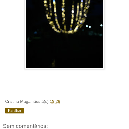
Cristina Magalhães
à(s)
19:26
Partilhar
Sem comentários: