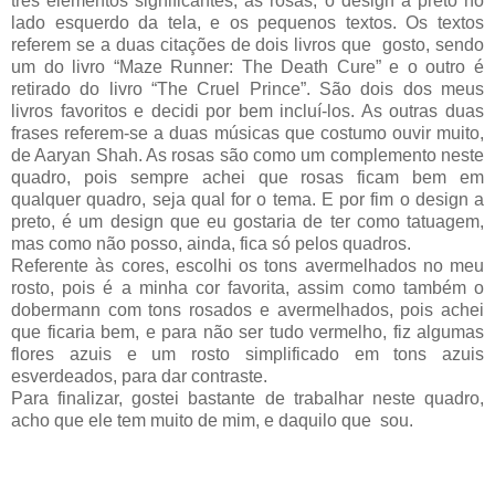
três elementos significantes, as rosas, o design a preto no
lado esquerdo da tela, e os pequenos textos. Os textos
referem se a duas citações de dois livros que gosto, sendo
um do livro “Maze Runner: The Death Cure” e o outro é
retirado do livro “The Cruel Prince”. São dois dos meus
livros favoritos e decidi por bem incluí-los. As outras duas
frases referem-se a duas músicas que costumo ouvir muito,
de Aaryan Shah. As rosas são como um complemento neste
quadro, pois sempre achei que rosas ficam bem em
qualquer quadro, seja qual for o tema. E por fim o design a
preto, é um design que eu gostaria de ter como tatuagem,
mas como não posso, ainda, fica só pelos quadros.
Referente às cores, escolhi os tons avermelhados no meu
rosto, pois é a minha cor favorita, assim como também o
dobermann com tons rosados e avermelhados, pois achei
que ficaria bem, e para não ser tudo vermelho, fiz algumas
flores azuis e um rosto simplificado em tons azuis
esverdeados, para dar contraste.
Para finalizar, gostei bastante de trabalhar neste quadro,
acho que ele tem muito de mim, e daquilo que sou.