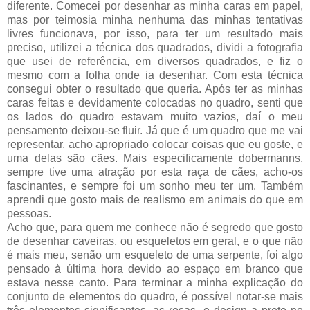
diferente. Comecei por desenhar as minha caras em papel,
mas por teimosia minha nenhuma das minhas tentativas
livres funcionava, por isso, para ter um resultado mais
preciso, utilizei a técnica dos quadrados, dividi a fotografia
que usei de referência, em diversos quadrados, e fiz o
mesmo com a folha onde ia desenhar. Com esta técnica
consegui obter o resultado que queria. Após ter as minhas
caras feitas e devidamente colocadas no quadro, senti que
os lados do quadro estavam muito vazios, daí o meu
pensamento deixou-se fluir. Já que é um quadro que me vai
representar, acho apropriado colocar coisas que eu goste, e
uma delas são cães. Mais especificamente dobermanns,
sempre tive uma atração por esta raça de cães, acho-os
fascinantes, e sempre foi um sonho meu ter um. Também
aprendi que gosto mais de realismo em animais do que em
pessoas.
Acho que, para quem me conhece não é segredo que gosto
de desenhar caveiras, ou esqueletos em geral, e o que não
é mais meu, senão um esqueleto de uma serpente, foi algo
pensado à última hora devido ao espaço em branco que
estava nesse canto. Para terminar a minha explicação do
conjunto de elementos do quadro, é possível notar-se mais