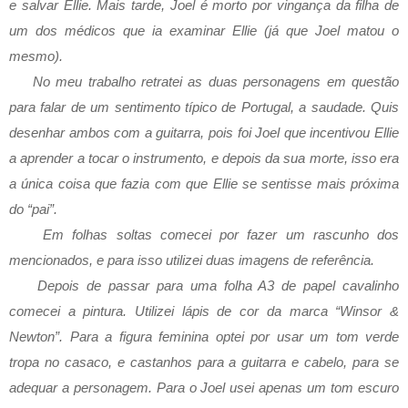
e salvar Ellie. Mais tarde, Joel é morto por vingança da filha de 
um dos médicos que ia examinar Ellie (já que Joel matou o 
mesmo). 
No meu trabalho retratei as duas personagens em questão 
para falar de um sentimento típico de Portugal, a saudade. Q
uis
desenhar ambos com a guitarra, pois foi Joel que incentivou Ellie
a aprender a tocar o instrumento, e depois da sua morte, isso era
a única coisa que fazia com que Ellie se sentisse mais próxima
do “pai”.
Em folhas soltas comecei por fazer um rascunho dos 
mencionados, e para isso utilizei duas imagens de referência.
Depois de passar para uma folha A3 de papel cavalinho 
comecei a pintura. Utilizei lápis de cor da marca “Winsor & 
Newton”. Para a figura feminina optei por usar um tom verde 
tropa no casaco, e castanhos para a guitarra e cabelo, para se 
adequar a personagem. Para o Joel usei apenas um tom escuro 