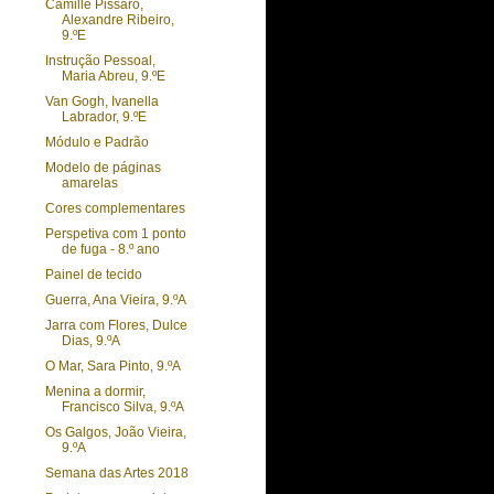
Camille Pissaro,
Alexandre Ribeiro,
9.ºE
Instrução Pessoal,
Maria Abreu, 9.ºE
Van Gogh, Ivanella
Labrador, 9.ºE
Módulo e Padrão
Modelo de páginas
amarelas
Cores complementares
Perspetiva com 1 ponto
de fuga - 8.º ano
Painel de tecido
Guerra, Ana Vieira, 9.ºA
Jarra com Flores, Dulce
Dias, 9.ºA
O Mar, Sara Pinto, 9.ºA
Menina a dormir,
Francisco Silva, 9.ºA
Os Galgos, João Vieira,
9.ºA
Semana das Artes 2018