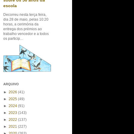
sobre os 50 anos da
escola
Decorreu nesta terça feira,
dia 28 de maio, pelas 10:20
horas, a cerimónia da
entrega dos prémios ao
trabalho vencedor e a todos
os particip...
ARQUIVO
►
2026
(41)
►
2025
(49)
►
2024
(91)
►
2023
(143)
►
2022
(137)
►
2021
(227)
►
2020
(263)