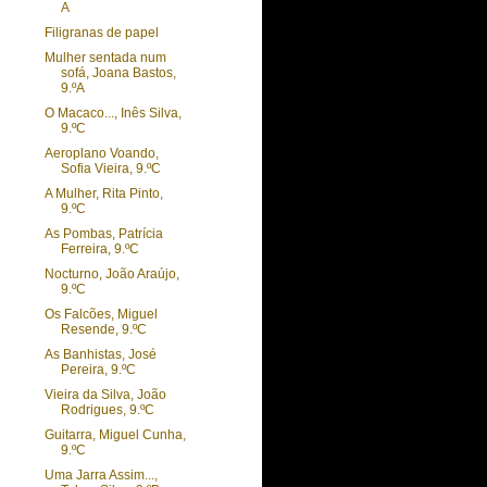
A
Filigranas de papel
Mulher sentada num
sofá, Joana Bastos,
9.ºA
O Macaco..., Inês Silva,
9.ºC
Aeroplano Voando,
Sofia Vieira, 9.ºC
A Mulher, Rita Pinto,
9.ºC
As Pombas, Patrícia
Ferreira, 9.ºC
Nocturno, João Araújo,
9.ºC
Os Falcões, Miguel
Resende, 9.ºC
As Banhistas, José
Pereira, 9.ºC
Vieira da Silva, João
Rodrigues, 9.ºC
Guitarra, Miguel Cunha,
9.ºC
Uma Jarra Assim...,