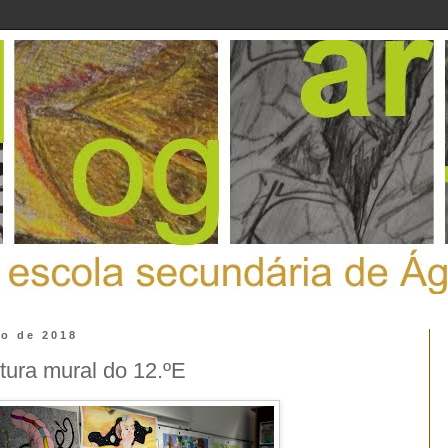
io de 2018
tura mural do 12.ºE