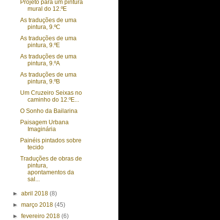
Projeto para um pintura
mural do 12.ºE
As traduções de uma
pintura, 9.ºC
As traduções de uma
pintura, 9.ºE
As traduções de uma
pintura, 9.ºA
As traduções de uma
pintura, 9.ºB
Um Cruzeiro Seixas no
caminho do 12.ºE...
O Sonho da Bailarina
Paisagem Urbana
Imaginária
Painéis pintados sobre
tecido
Traduções de obras de
pintura,
apontamentos da
sal...
►
abril 2018
(8)
►
março 2018
(45)
►
fevereiro 2018
(6)