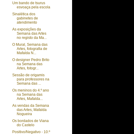
Um bando de tsurus
esvoaça pela escola
Sinalética dos
gabinetes de
atendimento
As exposições da
Semana das Artes
no registo da Ma...
O Mural, Semana das
Artes, fotografia de
Mafalda N...
O designer Pedro Brito
na Semana das
Artes, fotogr...
Sessão de origamis
para professores na
Semana das ...
Os meninos do 4.º ano
na Semana das
Artes, Mafalda...
As vendas da Semana
das Artes, Mafalda
Nogueira
Os bordados de Viana
do Castelo
Positivo/Negativo - 10.º