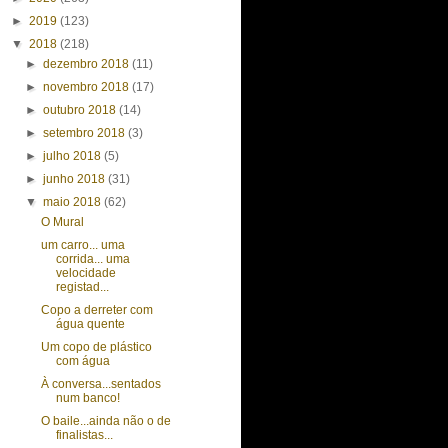
►
2019
(123)
▼
2018
(218)
►
dezembro 2018
(11)
►
novembro 2018
(17)
►
outubro 2018
(14)
►
setembro 2018
(3)
►
julho 2018
(5)
►
junho 2018
(31)
▼
maio 2018
(62)
O Mural
um carro... uma
corrida... uma
velocidade
registad...
Copo a derreter com
água quente
Um copo de plástico
com água
À conversa...sentados
num banco!
O baile...ainda não o de
finalistas...