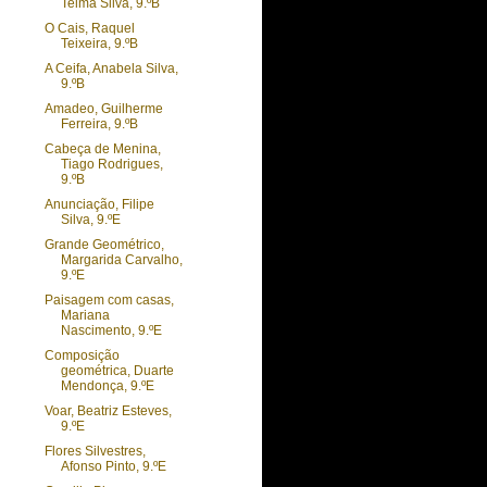
Telma Silva, 9.ºB
O Cais, Raquel
Teixeira, 9.ºB
A Ceifa, Anabela Silva,
9.ºB
Amadeo, Guilherme
Ferreira, 9.ºB
Cabeça de Menina,
Tiago Rodrigues,
9.ºB
Anunciação, Filipe
Silva, 9.ºE
Grande Geométrico,
Margarida Carvalho,
9.ºE
Paisagem com casas,
Mariana
Nascimento, 9.ºE
Composição
geométrica, Duarte
Mendonça, 9.ºE
Voar, Beatriz Esteves,
9.ºE
Flores Silvestres,
Afonso Pinto, 9.ºE