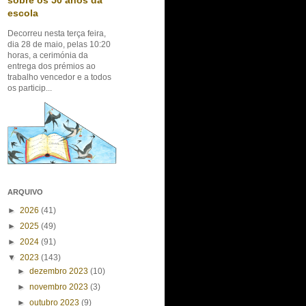
sobre os 50 anos da
escola
Decorreu nesta terça feira,
dia 28 de maio, pelas 10:20
horas, a cerimónia da
entrega dos prémios ao
trabalho vencedor e a todos
os particip...
ARQUIVO
►
2026
(41)
►
2025
(49)
►
2024
(91)
▼
2023
(143)
►
dezembro 2023
(10)
►
novembro 2023
(3)
►
outubro 2023
(9)