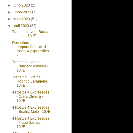
►
julho 2023
(2)
►
junho 2023
(7)
►
maio 2023
(51)
▼
abril 2023
(22)
Trabalho Livre - Bruna
Lima - 10.ºE
Desenhos
preparatórios de 4
rostos 4 expressões
- ...
Trabalho Livre de
Francisco Almeida -
10.ºE
Trabalho Livre de
Rodrigo Laranjeira,
10.ºE
4 Rostos 4 Expressões
- Clara Oliveira -
10.ºE
4 Rostos 4 Expressões
- Beatriz Melo - 10.ºE
4 Rostos 4 Expressões
- Tiago Santos -
10.ºE