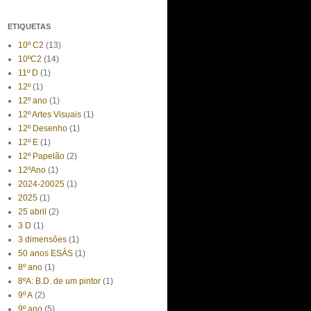
ETIQUETAS
10º C2
(13)
10ºC2
(14)
11º D
(1)
12º
(1)
12º ano
(1)
12º Artes Visuais
(1)
12º Desenho
(1)
12º E
(1)
12º Papelão
(2)
12ºAno
(1)
2024-20025
(1)
2025
(1)
25 abril
(2)
3 D
(1)
3 dimensões
(1)
50 anos ESÁS
(1)
8º ano
(1)
8ºA: B.D. de um pintor
(1)
9º A
(2)
9º ano
(5)