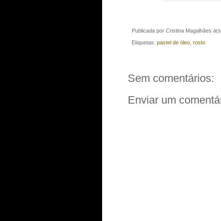
Publicada por
Cristina Magalhães
à(
Etiquetas:
pastel de óleo
,
rosto
Sem comentários:
Enviar um comentá