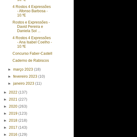
4 Rostos 4 Expressões
- Afonso Barbosa -
10.ºE
Rostos e Expressões -
David Pereira e
Daniela Sol ...
4 Rostos 4 Expressões
- Ana Isabel Coelho -
10.ºE
Concurso Faber-Castell
Caderno de Rabiscos
►
março 2023
(18)
►
fevereiro 2023
(10)
►
janeiro 2023
(11)
►
2022
(137)
►
2021
(227)
►
2020
(263)
►
2019
(123)
►
2018
(218)
►
2017
(143)
►
2016
(129)