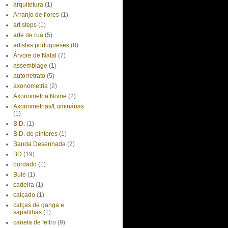
arquitetura
(1)
Arranjo de flores
(1)
art steps
(1)
arte de rua
(5)
artistas portugueses
(8)
Árvore de Natal
(7)
assemblage
(1)
autorretrato
(5)
axonometria
(2)
Axonometria Nome
(2)
Axonometrias/Luminárias
(1)
B.D.
(1)
B.D. de pintores
(1)
Banda Desenhada
(2)
BD
(19)
bordado
(1)
Bule
(1)
cadeira
(1)
calçado
(1)
calças de ganga e
sapatilhas
(1)
caneta de feltro
(9)