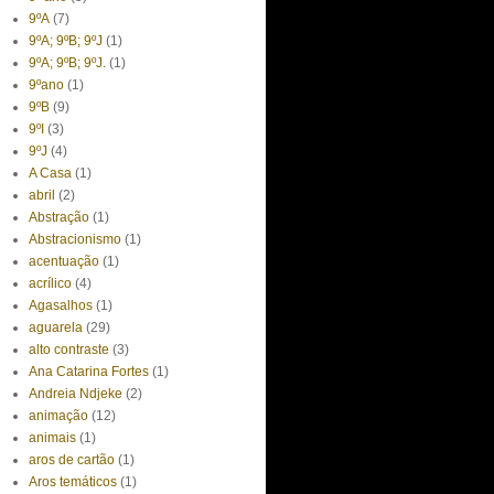
9ºA
(7)
9ºA; 9ºB; 9ºJ
(1)
9ºA; 9ºB; 9ºJ.
(1)
9ºano
(1)
9ºB
(9)
9ºI
(3)
9ºJ
(4)
A Casa
(1)
abril
(2)
Abstração
(1)
Abstracionismo
(1)
acentuação
(1)
acrílico
(4)
Agasalhos
(1)
aguarela
(29)
alto contraste
(3)
Ana Catarina Fortes
(1)
Andreia Ndjeke
(2)
animação
(12)
animais
(1)
aros de cartão
(1)
Aros temáticos
(1)