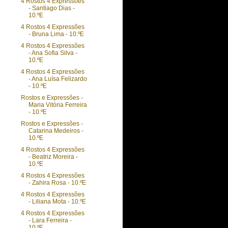
4 Rostos 4 Expressões
- Santiago Dias -
10.ºE
4 Rostos 4 Expressões
- Bruna Lima - 10.ºE
4 Rostos 4 Expressões
- Ana Sofia Silva -
10.ºE
4 Rostos 4 Expressões
- Ana Luísa Felizardo
- 10.ºE
Rostos e Expressões -
Maria Vitória Ferreira
- 10.ºE
Rostos e Expressões -
Catarina Medeiros -
10.ºE
4 Rostos 4 Expressões
- Beatriz Moreira -
10.ºE
4 Rostos 4 Expressões
- Zahira Rosa - 10.ºE
4 Rostos 4 Expressões
- Liliana Mota - 10.ºE
4 Rostos 4 Expressões
- Lara Ferreira -
10.ºE