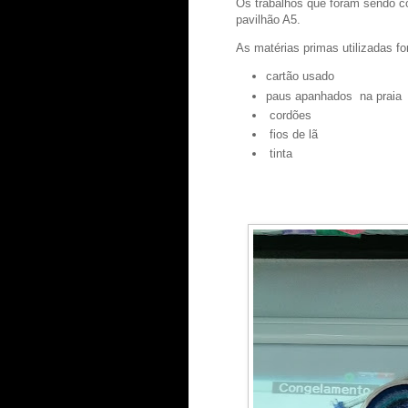
Os trabalhos que foram sendo co
pavilhão A5.
As matérias primas utilizadas f
cartão usado
paus apanhados na praia
cordões
fios de lã
tinta