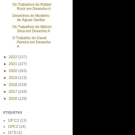
Os Trabalhos do Rafael
Roriz em Desenho A
Desenhos do Mosteiro
de Águas Santas
Os Trabalhos do Márcio
Silva em Desenho A
O Trabalho do David
Pereira em Desenho
A
►
2022
(137)
►
2021
(227)
►
2020
(263)
►
2019
(123)
►
2018
(218)
►
2017
(143)
►
2016
(129)
ETIQUETAS
10º C2
(13)
10ºC2
(14)
11º D
(1)