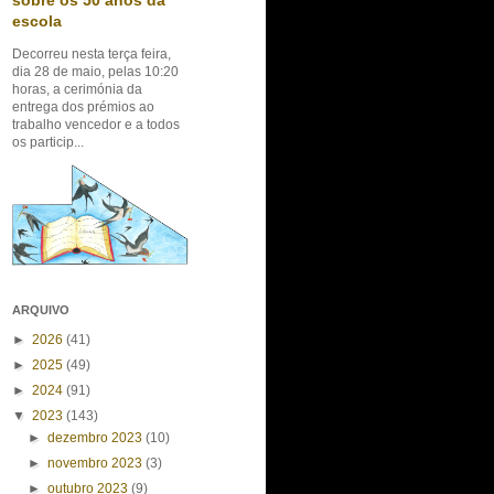
sobre os 50 anos da
escola
Decorreu nesta terça feira,
dia 28 de maio, pelas 10:20
horas, a cerimónia da
entrega dos prémios ao
trabalho vencedor e a todos
os particip...
ARQUIVO
►
2026
(41)
►
2025
(49)
►
2024
(91)
▼
2023
(143)
►
dezembro 2023
(10)
►
novembro 2023
(3)
►
outubro 2023
(9)