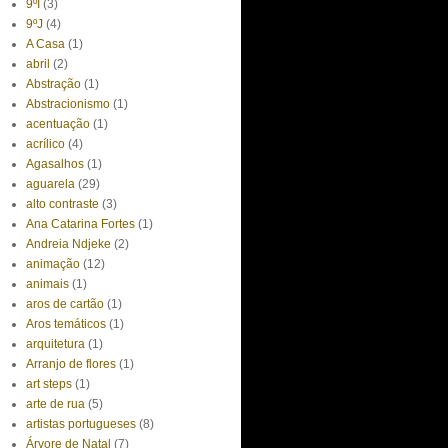
9ºI
(3)
9ºJ
(4)
A Casa
(1)
abril
(2)
Abstração
(1)
Abstracionismo
(1)
acentuação
(1)
acrílico
(4)
Agasalhos
(1)
aguarela
(29)
alto contraste
(3)
Ana Catarina Fortes
(1)
Andreia Ndjeke
(2)
animação
(12)
animais
(1)
aros de cartão
(1)
Aros temáticos
(1)
arquitetura
(1)
Arranjo de flores
(1)
art steps
(1)
arte de rua
(5)
artistas portugueses
(8)
Árvore de Natal
(7)