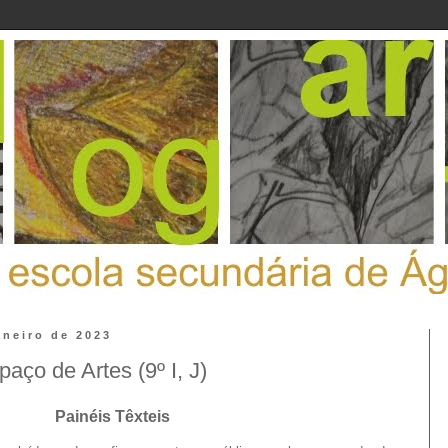
aneiro de 2023
ço de Artes (9º I, J)
Painéis Têxteis