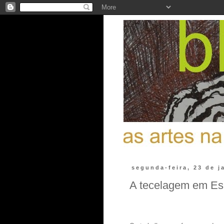
segunda-feira, 23 de j
A tecelagem em Espa