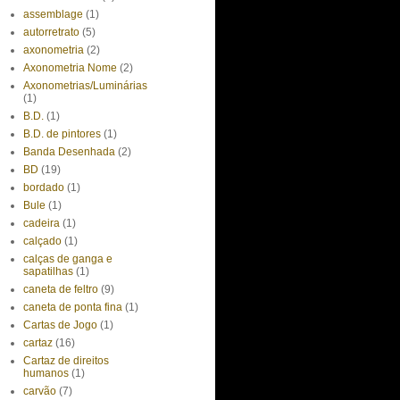
assemblage
(1)
autorretrato
(5)
axonometria
(2)
Axonometria Nome
(2)
Axonometrias/Luminárias
(1)
B.D.
(1)
B.D. de pintores
(1)
Banda Desenhada
(2)
BD
(19)
bordado
(1)
Bule
(1)
cadeira
(1)
calçado
(1)
calças de ganga e
sapatilhas
(1)
caneta de feltro
(9)
caneta de ponta fina
(1)
Cartas de Jogo
(1)
cartaz
(16)
Cartaz de direitos
humanos
(1)
carvão
(7)