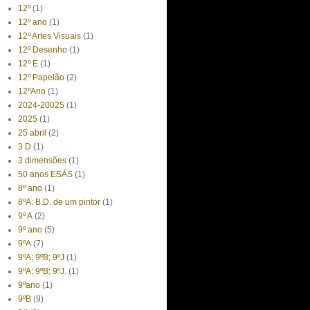
12º
(1)
12º ano
(1)
12º Artes Visuais
(1)
12º Desenho
(1)
12º E
(1)
12º Papelão
(2)
12ºAno
(1)
2024-20025
(1)
2025
(1)
25 abril
(2)
3 D
(1)
3 dimensões
(1)
50 anos ESÁS
(1)
8º ano
(1)
8ºA: B.D. de um pintor
(1)
9º A
(2)
9º ano
(5)
9ºA
(7)
9ºA; 9ºB; 9ºJ
(1)
9ºA; 9ºB; 9ºJ.
(1)
9ºano
(1)
9ºB
(9)