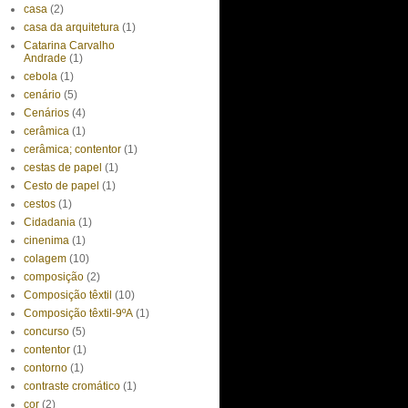
casa
(2)
casa da arquitetura
(1)
Catarina Carvalho
Andrade
(1)
cebola
(1)
cenário
(5)
Cenários
(4)
cerâmica
(1)
cerâmica; contentor
(1)
cestas de papel
(1)
Cesto de papel
(1)
cestos
(1)
Cidadania
(1)
cinenima
(1)
colagem
(10)
composição
(2)
Composição têxtil
(10)
Composição têxtil-9ºA
(1)
concurso
(5)
contentor
(1)
contorno
(1)
contraste cromático
(1)
cor
(2)