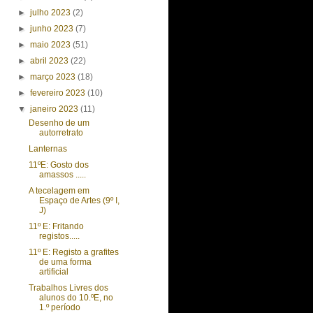
►
julho 2023
(2)
►
junho 2023
(7)
►
maio 2023
(51)
►
abril 2023
(22)
►
março 2023
(18)
►
fevereiro 2023
(10)
▼
janeiro 2023
(11)
Desenho de um
autorretrato
Lanternas
11ºE: Gosto dos
amassos .....
A tecelagem em
Espaço de Artes (9º I,
J)
11º E: Fritando
registos.....
11º E: Registo a grafites
de uma forma
artificial
Trabalhos Livres dos
alunos do 10.ºE, no
1.º período