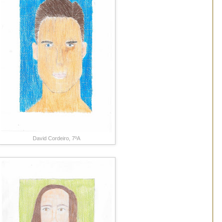
David Cordeiro, 7ºA