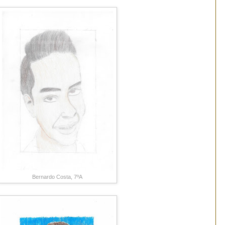
Bernardo Costa, 7ºA