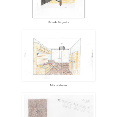
Mafalda Nogueira
Miriam Martins